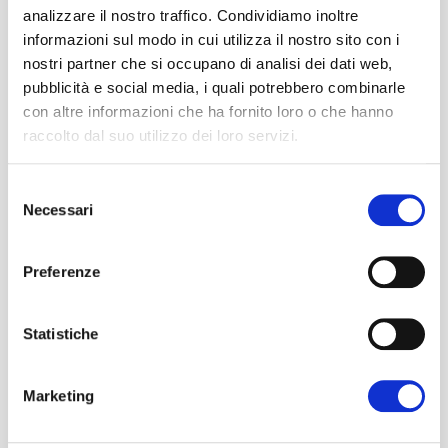
analizzare il nostro traffico. Condividiamo inoltre
informazioni sul modo in cui utilizza il nostro sito con i
Contattaci
nostri partner che si occupano di analisi dei dati web,
pubblicità e social media, i quali potrebbero combinarle
Per qualsiasi informazione contattaci tramite il
con altre informazioni che ha fornito loro o che hanno
modulo di contatti. Ti risponderemo al più presto
raccolto dal suo utilizzo dei loro servizi.
per soddisfare le tue richieste.
Selezione
+39 049 5969953
Necessari
del
consenso
info@cifafurgoni.it
Preferenze
Statistiche
Marketing