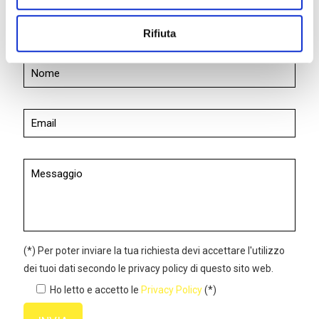
Chiedi informazioni
Rifiuta
Ti risponderemo il prima possibile
(*) Per poter inviare la tua richiesta devi accettare l'utilizzo
dei tuoi dati secondo le privacy policy di questo sito web.
Ho letto e accetto le
Privacy Policy
(*)