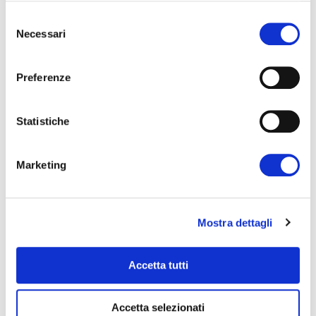
Selezione
sabbiatura, verniciatura e montaggio
Necessari
del
porte laterali d’ ispezione
consenso
Preferenze
Statistiche
Contattaci
Per qualsiasi informazione contattaci tramite il
Marketing
modulo di contatti. Ti risponderemo al più presto
per soddisfare le tue richieste.
Mostra dettagli
+39 049 5969953
info@cifafurgoni.it
Accetta tutti
Accetta selezionati