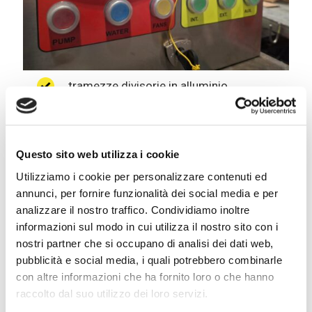
tramezze divisorie in alluminio
tetto in alluminio coibento con
sollevamento idraulico
pavimento, in lamiera alluminio
Questo sito web utilizza i cookie
mandorlata
Utilizziamo i cookie per personalizzare contenuti ed
portellone posteriore. Apertura di
annunci, per fornire funzionalità dei social media e per
analizzare il nostro traffico. Condividiamo inoltre
carico L.2450xH2600/2800
informazioni sul modo in cui utilizza il nostro sito con i
nr. 2 scarichi liquame con rubinetto
nostri partner che si occupano di analisi dei dati web,
cassettone trasversale
pubblicità e social media, i quali potrebbero combinarle
con altre informazioni che ha fornito loro o che hanno
carenature
raccolto dal suo utilizzo dei loro servizi.
fanalini regolamentari